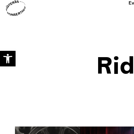
E
Open toolbar
Ri