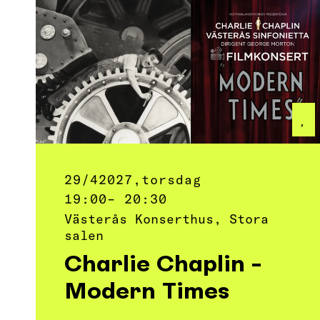
29/4
2027,
torsdag
19:00
– 20:30
Västerås Konserthus, Stora
salen
Charlie Chaplin -
Modern Times