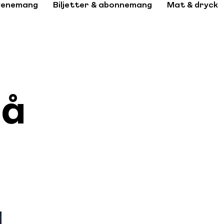
venemang
Biljetter & abonnemang
Mat & dryck
då