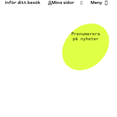
Inför ditt besök
Mina sidor
Meny
Prenumerera
på nyheter