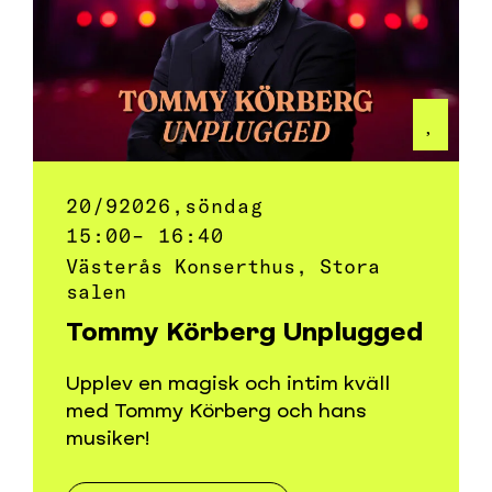
20/9
2026,
söndag
15:00
– 16:40
Västerås Konserthus, Stora
salen
Tommy Körberg Unplugged
Upplev en magisk och intim kväll
med Tommy Körberg och hans
musiker!