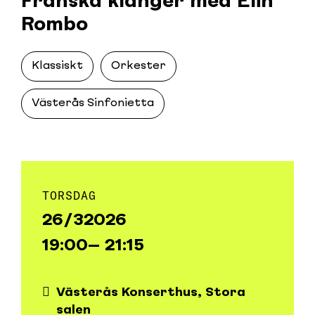
Franska klanger med Elin
Rombo
Klassiskt
Orkester
Västerås Sinfonietta
TORSDAG
26/3
2026
19:00
– 21:15
Västerås Konserthus, Stora
salen