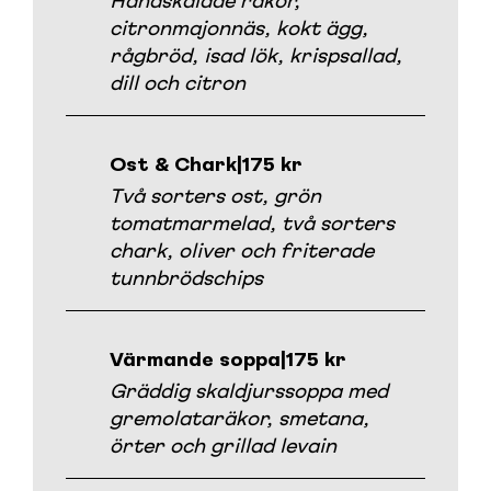
Handskalade räkor,
citronmajonnäs, kokt ägg,
rågbröd, isad lök, krispsallad,
dill och citron
Ost & Chark
|
175 kr
Två sorters ost, grön
tomatmarmelad, två sorters
chark, oliver och friterade
tunnbrödschips
Värmande soppa
|
175 kr
Gräddig skaldjurssoppa med
gremolataräkor, smetana,
örter och grillad levain