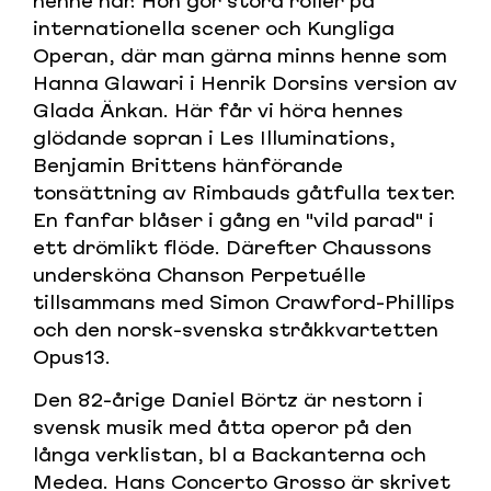
henne här. Hon gör stora roller på
internationella scener och Kungliga
Operan, där man gärna minns henne som
Hanna Glawari i Henrik Dorsins version av
Glada Änkan. Här får vi höra hennes
glödande sopran i Les Illuminations,
Benjamin Brittens hänförande
tonsättning av Rimbauds gåtfulla texter.
En fanfar blåser i gång en "vild parad" i
ett drömlikt flöde. Därefter Chaussons
undersköna Chanson Perpetuélle
tillsammans med Simon Crawford-Phillips
och den norsk-svenska stråkkvartetten
Opus13.
Den 82-årige Daniel Börtz är nestorn i
svensk musik med åtta operor på den
långa verklistan, bl a Backanterna och
Medea. Hans Concerto Grosso är skrivet