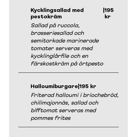
Kycklingsallad med
|
195
pestokräm
kr
Sallad på ruccola,
brasseriesallad och
semitorkade marinerade
tomater serveras med
kycklinglårfile och en
färskostkräm på örtpesto
Halloumiburgare
|
195 kr
Friterad halloumi i briochebröd,
chilimajonnäs, sallad och
bifftomat serveras med
pommes frites