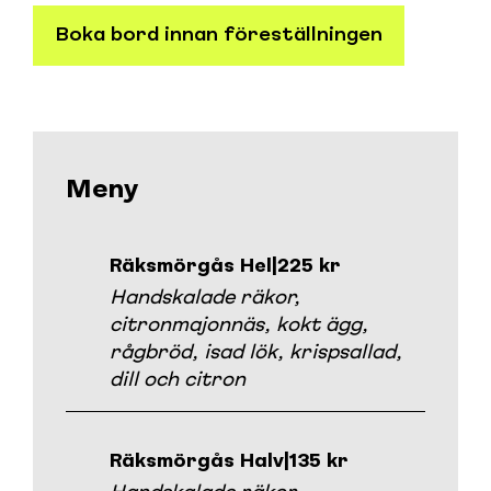
Boka bord innan föreställningen
Meny
Räksmörgås Hel
|
225 kr
Handskalade räkor,
citronmajonnäs, kokt ägg,
rågbröd, isad lök, krispsallad,
dill och citron
Räksmörgås Halv
|
135 kr