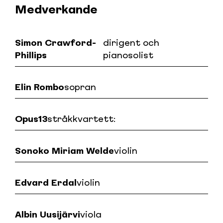
Medverkande
Simon Crawford-
dirigent och
Phillips
pianosolist
Elin Rombo
sopran
Opus13
stråkkvartett:
Sonoko Miriam Welde
violin
Edvard Erdal
violin
Albin Uusijärvi
viola