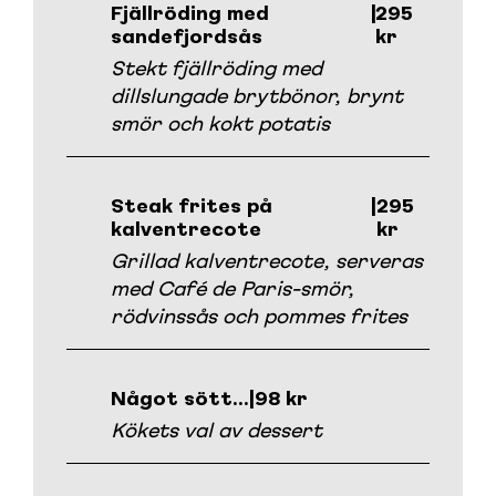
Fjällröding med
|
295
sandefjordsås
kr
Stekt fjällröding med
dillslungade brytbönor, brynt
smör och kokt potatis
Steak frites på
|
295
kalventrecote
kr
Grillad kalventrecote, serveras
med Café de Paris-smör,
rödvinssås och pommes frites
Något sött…
|
98 kr
Kökets val av dessert