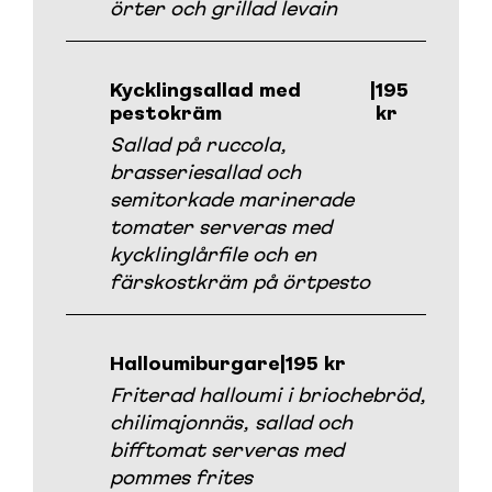
örter och grillad levain
Kycklingsallad med
|
195
pestokräm
kr
Sallad på ruccola,
brasseriesallad och
semitorkade marinerade
tomater serveras med
kycklinglårfile och en
färskostkräm på örtpesto
Halloumiburgare
|
195 kr
Friterad halloumi i briochebröd,
chilimajonnäs, sallad och
bifftomat serveras med
pommes frites