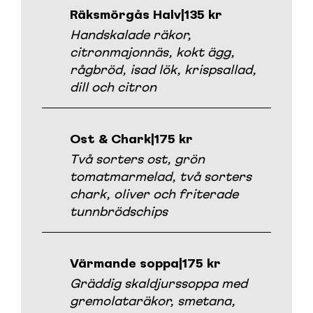
Räksmörgås Halv
|
135 kr
Handskalade räkor,
citronmajonnäs, kokt ägg,
rågbröd, isad lök, krispsallad,
dill och citron
Ost & Chark
|
175 kr
Två sorters ost, grön
tomatmarmelad, två sorters
chark, oliver och friterade
tunnbrödschips
Värmande soppa
|
175 kr
Gräddig skaldjurssoppa med
gremolataräkor, smetana,