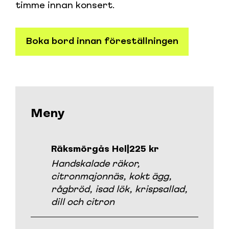
timme innan konsert.
Boka bord innan föreställningen
Meny
Räksmörgås Hel
|
225 kr
Handskalade räkor,
citronmajonnäs, kokt ägg,
rågbröd, isad lök, krispsallad,
dill och citron