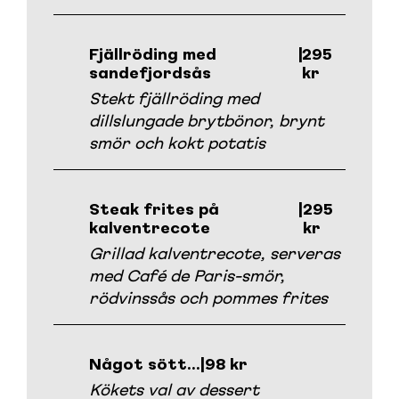
Fjällröding med
|
295
sandefjordsås
kr
Stekt fjällröding med
dillslungade brytbönor, brynt
smör och kokt potatis
Steak frites på
|
295
kalventrecote
kr
Grillad kalventrecote, serveras
med Café de Paris-smör,
rödvinssås och pommes frites
Något sött…
|
98 kr
Kökets val av dessert