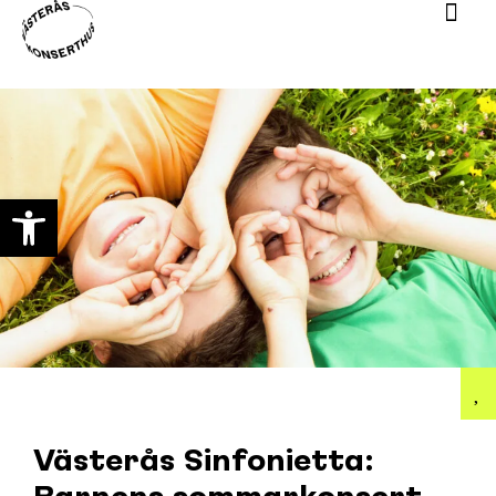
Open toolbar
Västerås Sinfonietta: