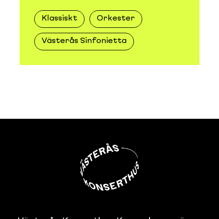
Klassiskt
Orkester
Västerås Sinfonietta