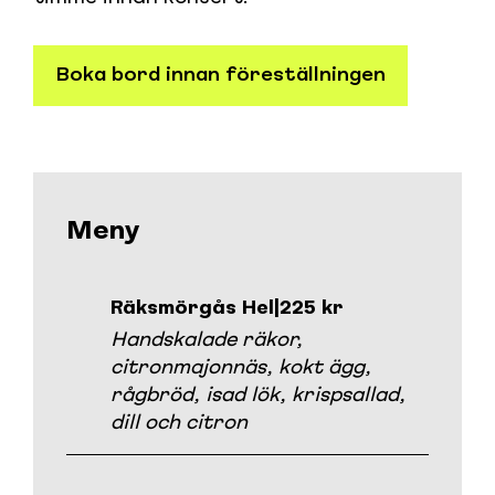
Boka bord innan föreställningen
Meny
Räksmörgås Hel
|
225 kr
Handskalade räkor,
citronmajonnäs, kokt ägg,
rågbröd, isad lök, krispsallad,
dill och citron