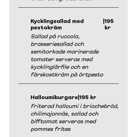
Kycklingsallad med
|
195
pestokräm
kr
Sallad på ruccola,
brasseriesallad och
semitorkade marinerade
tomater serveras med
kycklinglårfile och en
färskostkräm på örtpesto
Halloumiburgare
|
195 kr
Friterad halloumi i briochebröd,
chilimajonnäs, sallad och
bifftomat serveras med
pommes frites