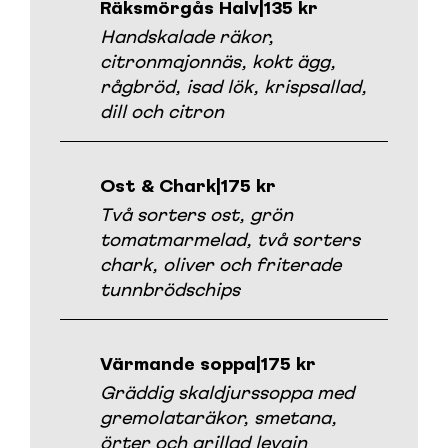
Räksmörgås Halv
|
135 kr
Handskalade räkor,
citronmajonnäs, kokt ägg,
rågbröd, isad lök, krispsallad,
dill och citron
Ost & Chark
|
175 kr
Två sorters ost, grön
tomatmarmelad, två sorters
chark, oliver och friterade
tunnbrödschips
Värmande soppa
|
175 kr
Gräddig skaldjurssoppa med
gremolataräkor, smetana,
örter och grillad levain