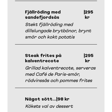
Fjällröding med
|
295
sandefjordsås
kr
Stekt fjällröding med
dillslungade brytbönor, brynt
smör och kokt potatis
Steak frites på
|
295
kalventrecote
kr
Grillad kalventrecote, serveras
med Café de Paris-smör,
rödvinssås och pommes frites
Något sött…
|
98 kr
Kökets val av dessert