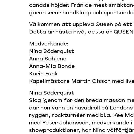
oanade höjder. Från de mest smäktand
garanterar handklapp och spontandan
Välkommen att uppleva Queen på ett h
Detta är nästa nivå, detta är QUEEN
Medverkande:
Nina Söderquist
Anna Sahlene
Anna-Mia Bonde
Karin Funk
Kapellmästare Martin Olsson med liv
Nina Söderquist
Slog igenom för den breda massan med
där hon vann en huvudroll på London
ryggen, rockturnéer med bl.a. Kee Ma
med Peter Johansson, medverkande i 
showproduktioner, har Nina välförtj