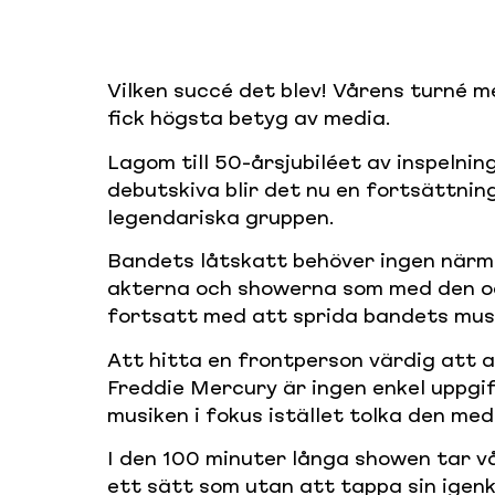
Vilken succé det blev! Vårens turné m
fick högsta betyg av media.
Lagom till 50-årsjubiléet av inspelni
debutskiva blir det nu en fortsättnin
legendariska gruppen.
Bandets låtskatt behöver ingen närm
akterna och showerna som med den o
fortsatt med att sprida bandets mus
Att hitta en frontperson värdig att 
Freddie Mercury är ingen enkel uppgif
musiken i fokus istället tolka den me
I den 100 minuter långa showen tar v
ett sätt som utan att tappa sin igenk