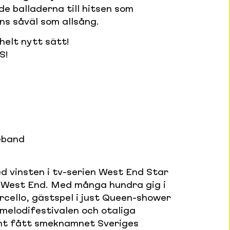
e balladerna till hitsen som
s såväl som allsång.
elt nytt sätt!
S!
eband
 vinsten i tv-serien West End Star
s West End. Med många hundra gig i
rcello, gästspel i just Queen-shower
melodifestivalen och otaliga
änt fått smeknamnet Sveriges