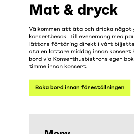
Mat & dryck
Välkommen att äta och dricka något 
konsertbesök! Till evenemang med pau
lättare förtäring direkt i vårt biljett
äta en lättare middag innan konsert 
bord via Konserthusbistrons egen bok
timme innan konsert.
Boka bord innan föreställningen