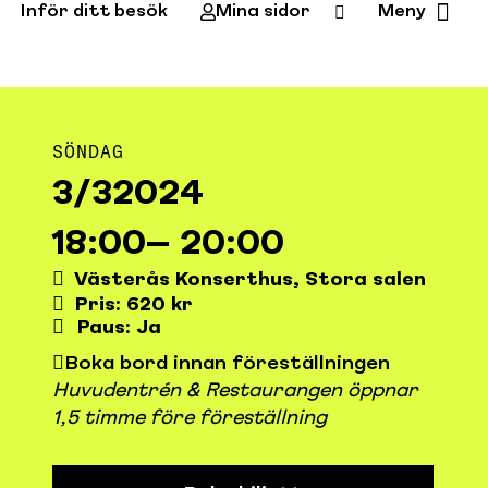
Inför ditt besök
Mina sidor
Meny
SÖNDAG
3/3
2024
18:00
– 20:00
Västerås Konserthus, Stora salen
Pris: 620 kr
Paus: Ja
Boka bord innan föreställningen
Huvudentrén & Restaurangen öppnar
1,5 timme före föreställning