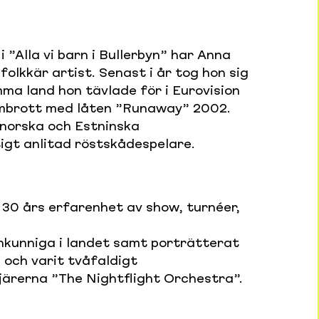
 ”Alla vi barn i Bullerbyn” har Anna
folkkär artist. Senast i år tog hon sig
amma land hon tävlade för i Eurovision
nombrott med låten ”Runaway” 2002.
 norska och Estninska
tigt anlitad röstskådespelare.
30 års erfarenhet av show, turnéer,
nkunniga i landet samt porträtterat
 och varit tvåfaldigt
ärerna ”The Nightflight Orchestra”.