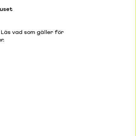
huset
 Läs vad som gäller för
r.