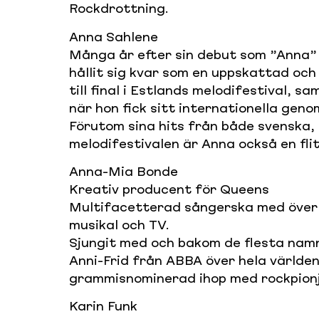
Rockdrottning.
Anna Sahlene
Många år efter sin debut som ”Anna” i
hållit sig kvar som en uppskattad och 
till final i Estlands melodifestival, s
när hon fick sitt internationella ge
Förutom sina hits från både svenska,
melodifestivalen är Anna också en fli
Anna-Mia Bonde
Kreativ producent för Queens
Multifacetterad sångerska med över 
musikal och TV.
Sjungit med och bakom de flesta nam
Anni-Frid från ABBA över hela världen
grammisnominerad ihop med rockpionj
Karin Funk