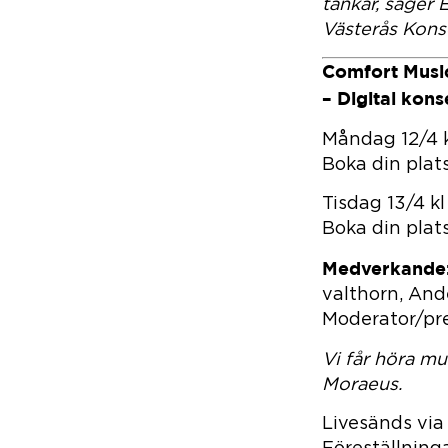
tankar, säger
Västerås Kons
Comfort Musi
– Digital kons
Måndag 12/4 k
Boka din plats
Tisdag 13/4 kl
Boka din plats
Medverkande
valthorn, And
Moderator/pre
Vi får höra mu
Moraeus.
Livesänds via