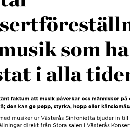
sertföreställ
musik som ha
tat i alla tider
lkänt faktum att musik påverkar oss människor på 
vå; den kan ge pepp, styrka, hopp eller känslomäss
ed musiker ur Västerås Sinfonietta bjuder in till
llningar direkt från Stora salen i Västerås Konse