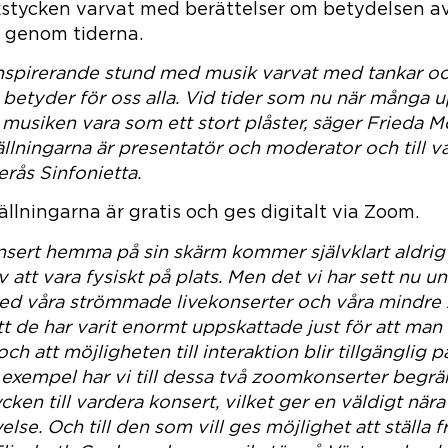
stycken varvat med berättelser om betydelsen a
t genom tiderna.
 inspirerande stund med musik varvat med tankar oc
betyder för oss alla. Vid tider som nu när många 
musiken vara som ett stort plåster, säger Frieda 
llningarna är presentatör och moderator och till v
terås Sinfonietta.
llningarna är gratis och ges digitalt via Zoom.
onsert hemma på sin skärm kommer självklart aldrig
 att vara fysiskt på plats. Men det vi har sett nu 
d våra strömmade livekonserter och våra mindre
tt de har varit enormt uppskattade just för att man
h att möjligheten till interaktion blir tillgänglig på
ll exempel har vi till dessa två zoomkonserter begrä
cken till vardera konsert, vilket ger en väldigt nära
lse. Och till den som vill ges möjlighet att ställa 