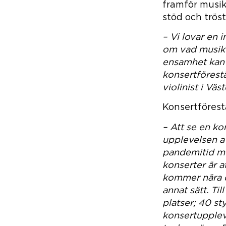
framför musik
stöd och trös
– Vi lovar en
om vad musik 
ensamhet kan 
konsertförestä
violinist i Väs
Konsertförestä
– Att se en k
upplevelsen av
pandemitid me
konserter är a
kommer nära oc
annat sätt. Ti
platser; 40 sty
konsertuppleve