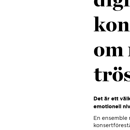
kon
om 
trös
Det är ett vä
emotionell ni
En ensemble m
konsertförestä