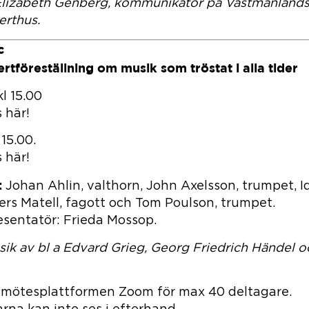
 Elizabeth Genberg, kommunikatör på Västmanland
erthus.
c
ertföreställning om musik som tröstat i alla tider
l 15.00
 här!
 15.00.
 här!
:
Johan Ahlin, valthorn, John Axelsson, trumpet, Id
ers Matell, fagott och Tom Poulson, trumpet.
sentatör: Frieda Mossop.
sik av bl a Edvard Grieg, Georg Friedrich Händel o
 mötesplattformen Zoom för max 40 deltagare.