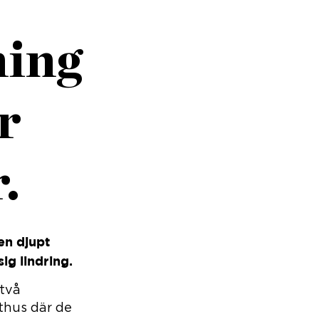
ning
r
.
en djupt
ig lindring.
 två
rthus där de