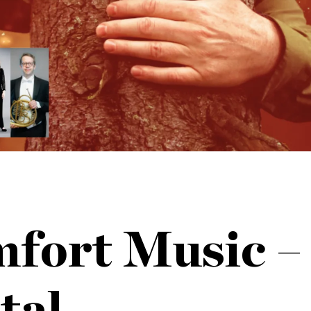
fort Music –
tal