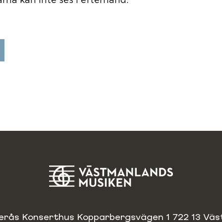
rna kan inte ses i efterhand.
erås Konserthus Kopparbergsvägen 1 722 13 Väs