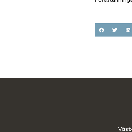
Föreställninga
Väst