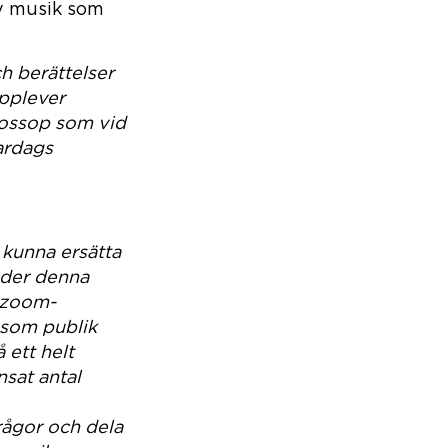
v musik som
h berättelser
upplever
Mossop som vid
ardags
 kunna ersätta
under denna
 zoom-
 som publik
 ett helt
nsat antal
frågor och dela