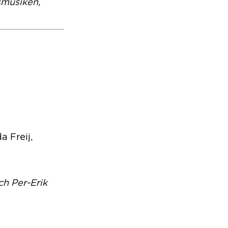
smusiken,
a Freij,
ch Per-Erik