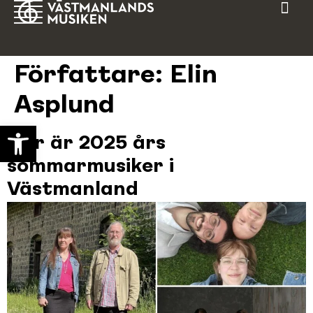
Författare:
Elin
Asplund
Open toolbar
Här är 2025 års
sommarmusiker i
Västmanland